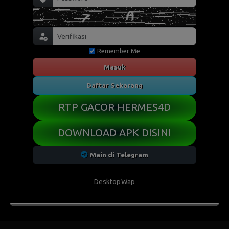
Remember Me
Masuk
Daftar Sekarang
RTP GACOR HERMES4D
DOWNLOAD APK DISINI
Main di Telegram
Desktop
Wap