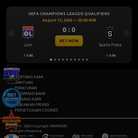
UEFA CHAMPIONS LEAGUE QUALIFIERS
August 12, 2026 — 02:00 WIB
0 : 0
Previous
Next
BET NOW
Lyon
Sparta Praha
1
0.86
-1
0.96
TENTANG KAMI
BANTUAN
PERATURAN
INFORMASI BANK
HUBUNGI KAMI
KEBIJAKAN PRIVASI
PERSETUJUAN COOKIES
© 2015 - 2026 Copyright HERMES4D.
All Rights Reserved.